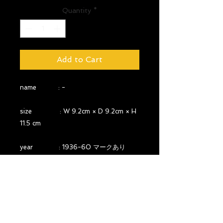
Quantity
*
Add to Cart
name : -
size : W 9.2cm × D 9.2cm × H
11.5 cm
year : 1936-60 マークあり
country : FRANCE
material :
comment :