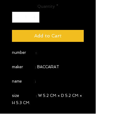
Quantity
*
Add to Cart
number :
maker : BACCARAT
name :
size : W 5.2 CM × D 5.2 CM ×
H 5.3 CM
year : 1936-1950年頃(マークあ
り)