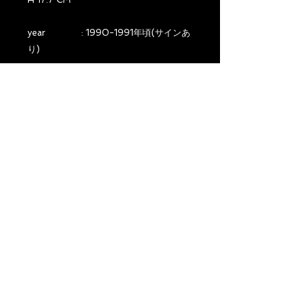
year : 1990-1991年頃(サインあ
り)
country : FRANCE
material :
comment : オリジナルのデザインは
1925年に有名なジョルジュ・シュバリエ
がデザインしたものです。こちらのグラ
スは1990年から1991年の間に限定復刻
で生産された比較的新しいものですが希
少です。
STOCK : 6 → 1