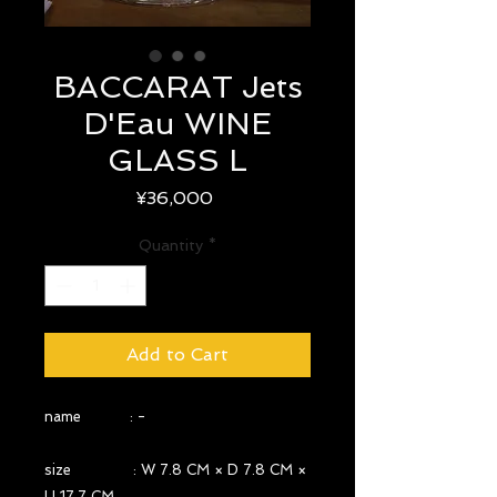
BACCARAT Jets
D'Eau WINE
GLASS L
Price
¥36,000
Quantity
*
Add to Cart
name : -
size : W 7.8 CM × D 7.8 CM ×
H 17.7 CM