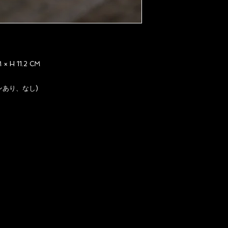
× H 11.2 CM
インあり、なし)