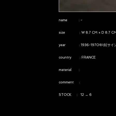
name : -
size : W 8.7 CM × D 8.7 CM 
year : 1936-1970年頃(サ
country : FRANCE
material :
comment :
STOCK : 12 → 6