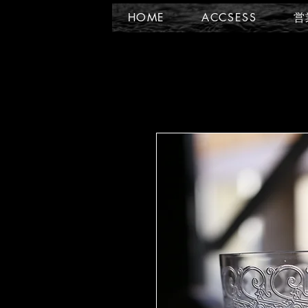
HOME
ACCSESS
営