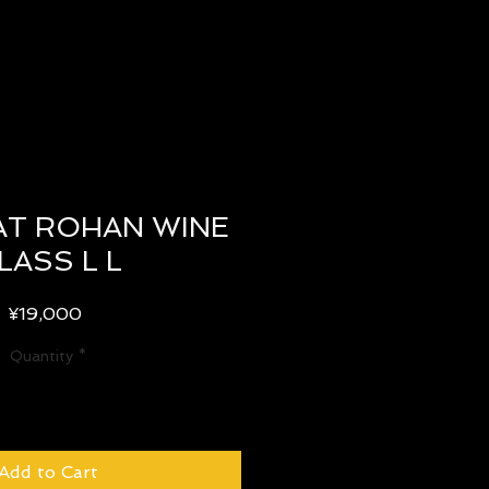
T ROHAN WINE
LASS L L
Price
¥19,000
Quantity
*
Add to Cart