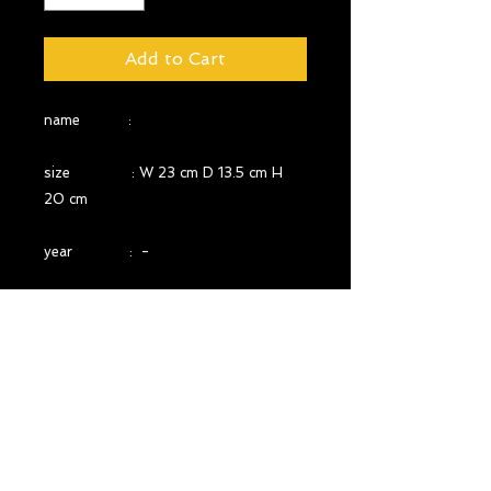
Add to Cart
name :
size : W 23 cm D 13.5 cm H
20 cm
year : -
country : USA
material : -
comment : ソケットサイズE17
STOCK 10